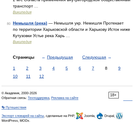
транспорт …
Википедия
Немышля (река)
— Немышля укр. Немишля Протекает
80
по территории Харьковской области и Харькову Исток ниже
Кутузовки Устье река Харь …
Википедия
Страницы
←
Предыдущая
Следующая
→
1
2
3
4
5
6
7
8
9
10
11
12
© Академик, 2000-2026
18+
Обратная связь:
Техподдержка
,
Реклама на сайте
👣 Путешествия
Экспорт словарей на сайты
, сделанные на PHP,
Joomla,
Drupal,
WordPress, MODx.