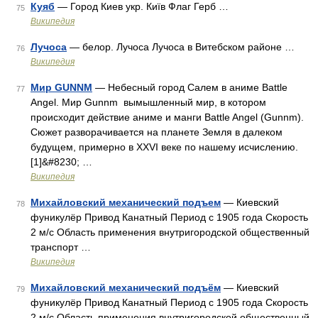
Куяб
— Город Киев укр. Київ Флаг Герб …
75
Википедия
Лучоса
— белор. Лучоса Лучоса в Витебском районе …
76
Википедия
Мир GUNNM
— Небесный город Салем в аниме Battle
77
Angel. Мир Gunnm вымышленный мир, в котором
происходит действие аниме и манги Battle Angel (Gunnm).
Сюжет разворачивается на планете Земля в далеком
будущем, примерно в XXVI веке по нашему исчислению.
[1]&#8230; …
Википедия
Михайловский механический подъем
— Киевский
78
фуникулёр Привод Канатный Период с 1905 года Скорость
2 м/с Область применения внутригородской общественный
транспорт …
Википедия
Михайловский механический подъём
— Киевский
79
фуникулёр Привод Канатный Период с 1905 года Скорость
2 м/с Область применения внутригородской общественный